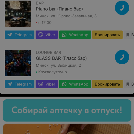
БАР
Piano bar (Пиано бар)
Минск, ул. Юрово-Завальная, 3
с 17:00
Telegram
Viber
WhatsApp
Бронировать
В
LOUNGE BAR
GLASS BAR (Гласс бар)
Минск, ул. Зыбицкая, 2
Круглосуточно
Telegram
Viber
WhatsApp
Бронировать
В