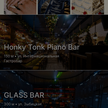
Honky Tonk Piano Bar
150 м • ул. Интернациональная
Гастробар
GLASS BAR
300 м • ул. Зыбицкая