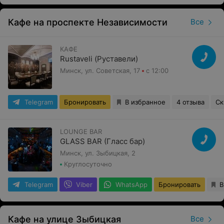
Кафе на проспекте Независимости
Все
КАФЕ
Rustaveli (Руставели)
Минск, ул. Советская, 17
с 12:00
Telegram
Бронировать
В избранное
4 отзыва
Ск
LOUNGE BAR
GLASS BAR (Гласс бар)
Минск, ул. Зыбицкая, 2
Круглосуточно
Telegram
Viber
WhatsApp
Бронировать
В
Кафе на улице Зыбицкая
Все