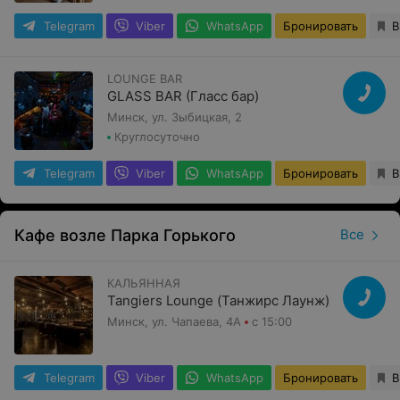
Telegram
Viber
WhatsApp
Бронировать
В
LOUNGE BAR
GLASS BAR (Гласс бар)
Минск, ул. Зыбицкая, 2
Круглосуточно
Telegram
Viber
WhatsApp
Бронировать
В
Кафе возле Парка Горького
Все
КАЛЬЯННАЯ
Tangiers Lounge (Танжирс Лаунж)
Минск, ул. Чапаева, 4А
с 15:00
Telegram
Viber
WhatsApp
Бронировать
В