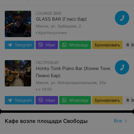
LOUNGE BAR
GLASS BAR (Гласс бар)
Минск, ул. Зыбицкая, 2
Круглосуточно
Telegram
Viber
WhatsApp
Бронировать
В
ГАСТРОБАР
Honky Tonk Piano Bar (Хонки Тонк
Пиано Бар)
Минск, ул. Интернациональная, 25а
с 14:00
Telegram
Viber
WhatsApp
Бронировать
В
Кафе возле площади Свободы
Все